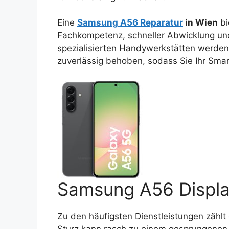
Eine
Samsung A56 Reparatur
in Wien
bi
Fachkompetenz, schneller Abwicklung und 
spezialisierten Handywerkstätten werden
zuverlässig behoben, sodass Sie Ihr Sma
Samsung A56 Displa
Zu den häufigsten Dienstleistungen zählt
Sturz kann rasch zu einem gesprungenen 