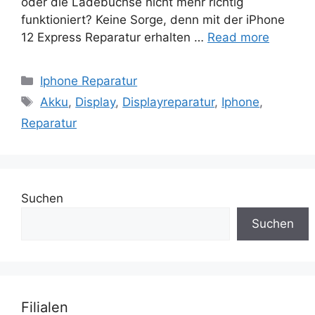
oder die Ladebuchse nicht mehr richtig
funktioniert? Keine Sorge, denn mit der iPhone
12 Express Reparatur erhalten …
Read more
Categories
Iphone Reparatur
Tags
Akku
,
Display
,
Displayreparatur
,
Iphone
,
Reparatur
Suchen
Suchen
Filialen