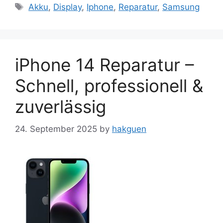
Tags
Akku
,
Display
,
Iphone
,
Reparatur
,
Samsung
iPhone 14 Reparatur –
Schnell, professionell &
zuverlässig
24. September 2025
by
hakguen