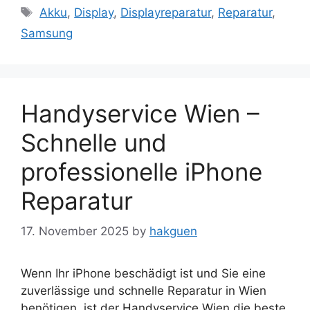
Tags
Akku
,
Display
,
Displayreparatur
,
Reparatur
,
Samsung
Handyservice Wien –
Schnelle und
professionelle iPhone
Reparatur
17. November 2025
by
hakguen
Wenn Ihr iPhone beschädigt ist und Sie eine
zuverlässige und schnelle Reparatur in Wien
benötigen, ist der Handyservice Wien die beste