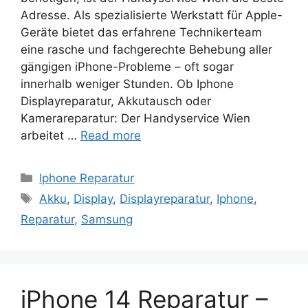
Adresse. Als spezialisierte Werkstatt für Apple-
Geräte bietet das erfahrene Technikerteam
eine rasche und fachgerechte Behebung aller
gängigen iPhone-Probleme – oft sogar
innerhalb weniger Stunden. Ob Iphone
Displayreparatur, Akkutausch oder
Kamerareparatur: Der Handyservice Wien
arbeitet …
Read more
Categories
Iphone Reparatur
Tags
Akku
,
Display
,
Displayreparatur
,
Iphone
,
Reparatur
,
Samsung
iPhone 14 Reparatur –