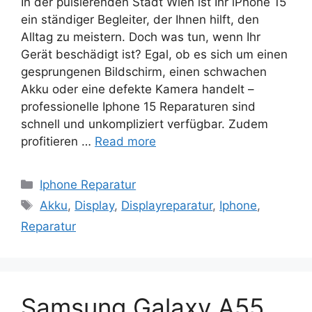
In der pulsierenden Stadt Wien ist Ihr iPhone 15
ein ständiger Begleiter, der Ihnen hilft, den
Alltag zu meistern. Doch was tun, wenn Ihr
Gerät beschädigt ist? Egal, ob es sich um einen
gesprungenen Bildschirm, einen schwachen
Akku oder eine defekte Kamera handelt –
professionelle Iphone 15 Reparaturen sind
schnell und unkompliziert verfügbar. Zudem
profitieren …
Read more
Categories
Iphone Reparatur
Tags
Akku
,
Display
,
Displayreparatur
,
Iphone
,
Reparatur
Samsung Galaxy A55